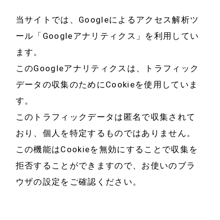
当サイトでは、Googleによるアクセス解析ツ
ール「Googleアナリティクス」を利用してい
ます。
このGoogleアナリティクスは、トラフィック
ホーム
事例紹介
データの収集のためにCookieを使用していま
事業案内
お知らせ
す。
このトラフィックデータは匿名で収集されて
不動産事業
アクセス
おり、個人を特定するものではありません。
リフォーム・リ
この機能はCookieを無効にすることで収集を
お問い合わせ
ノベーション事
拒否することができますので、お使いのブラ
業
ウザの設定をご確認ください。
会社案内